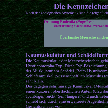
Die Kennzeiche
Nach der zoologischen Systematik sind die (eigentli
Ordnung Rodentia
(Nagetiere)
Unterordnung Stachelschweinverwandt
Überfamilie
Meerschweinchen
Kaumuskulatur und Schädelfor
Die Kaumuskulatur der Meerschweinchen geh
Hystricomorpha-Typ. Diese Typ-Bezeichnung b
der Muskulatur am Schädel. Beim Hystriocomo
Schläfenmuskel (wissenschaftlich Musculus tem
sehr klein.
Der dagegen sehr massige Kaumuskel (Musculus
einen kürzeren oberflächlichen Anteil (blau dar
Jochbogen reicht. Sein längerer und auch tiefer
schiebt sich durch eine erweiterete Augenhöhl
Gesichtsschädel vor.